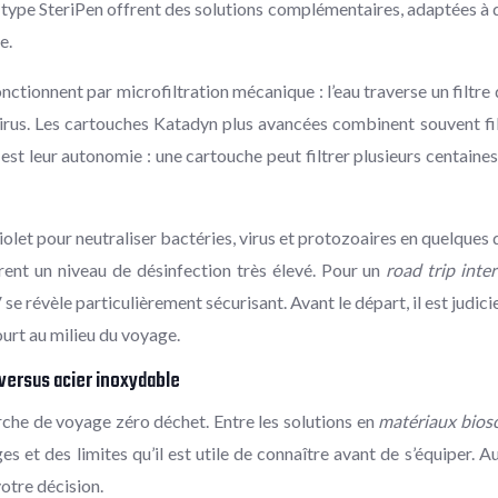
pe SteriPen offrent des solutions complémentaires, adaptées à des 
e.
tionnent par microfiltration mécanique : l’eau traverse un filtre q
 virus. Les cartouches Katadyn plus avancées combinent souvent fil
 leur autonomie : une cartouche peut filtrer plusieurs centaines à 
olet pour neutraliser bactéries, virus et protozoaires en quelques d
frent un niveau de désinfection très élevé. Pour un
road trip inte
 révèle particulièrement sécurisant. Avant le départ, il est judicie
ourt au milieu du voyage.
versus acier inoxydable
rche de voyage zéro déchet. Entre les solutions en
matériaux bios
et des limites qu’il est utile de connaître avant de s’équiper. Au-
votre décision.