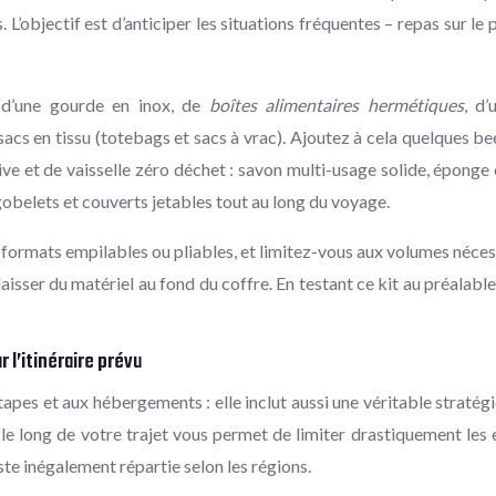
 L’objectif est d’anticiper les situations fréquentes – repas sur l
d’une gourde en inox, de
boîtes alimentaires hermétiques
, d’
sacs en tissu (totebags et sacs à vrac). Ajoutez à cela quelques 
ive et de vaisselle zéro déchet : savon multi-usage solide, éponge
 gobelets et couverts jetables tout au long du voyage.
es formats empilables ou pliables, et limitez-vous aux volumes néces
 à laisser du matériel au fond du coffre. En testant ce kit au préal
 l’itinéraire prévu
 étapes et aux hébergements : elle inclut aussi une véritable stra
le long de votre trajet vous permet de limiter drastiquement les
te inégalement répartie selon les régions.