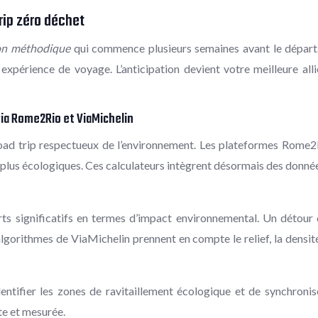
trip zéro déchet
on méthodique
qui commence plusieurs semaines avant le départ.
expérience de voyage. L’anticipation devient votre meilleure all
via Rome2Rio et ViaMichelin
 road trip respectueux de l’environnement. Les plateformes Rome2R
les plus écologiques. Ces calculateurs intègrent désormais des donn
arts significatifs en termes d’impact environnemental. Un détou
algorithmes de ViaMichelin prennent en compte le relief, la densi
entifier les zones de ravitaillement écologique et de synchroni
te et mesurée.