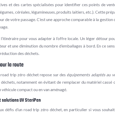
ives et des cartes spécialisées pour identifier ces points de ven
 légumes, céréales, légumineuses, produits laitiers, etc.). Cette p
ur de votre passage. C’est une approche comparable à la gestion d’
yage.
tinéraire pour vous adapter à l’offre locale. Un léger détour pou
ducteur et une diminution du nombre d’emballages à bord. En ce se
t réduction des déchets.
our la route
re road trip zéro déchet repose sur des
équipements adaptés au v
s déchets, notamment en évitant de remplacer du matériel cassé ou
z en véhicule compact ou en van aménagé.
t solutions UV SteriPen
ux défis d’un road trip zéro déchet, en particulier si vous souhait