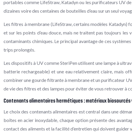
portables comme LifeStraw, Katadyn ou les purificateurs UV de ty
dizaines voire des centaines de bouteilles d’eau sur un seul voyag
Les filtres à membrane (LifeStraw, certains modèles Katadyn) fonc
et sur les points d’eau douce, mais ne traitent pas toujours les
contaminants chimiques. Le principal avantage de ces systèmes est
trips prolongés.
Les dispositifs à UV comme SteriPen utilisent une lampe à ultravi
batterie rechargeable) et une eau relativement claire, mais of
combiner une gourde filtrante à membrane et un purificateur UV se
de vie des filtres et des lampes pour éviter de vous retrouver à c
Contenants alimentaires hermétiques : matériaux biosourcés 
Le choix des contenants alimentaires est central dans une déma
boîtes en acier inoxydable, chaque option présente des avantages 
contact des aliments et la facilité d’entretien qui doivent guider 