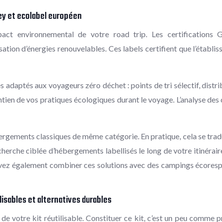
ey et ecolabel européen
pact environnemental de votre road trip. Les certifications
ilisation d’énergies renouvelables. Ces labels certifient que l’éta
daptés aux voyageurs zéro déchet : points de tri sélectif, distrib
tien de vos pratiques écologiques durant le voyage. L’analyse des 
gements classiques de même catégorie. En pratique, cela se trad
recherche ciblée d’hébergements labellisés le long de votre itinér
uvez également combiner ces solutions avec des campings écorespo
lisables et alternatives durables
de votre kit réutilisable. Constituer ce kit, c’est un peu comme p