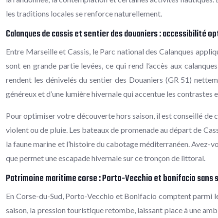
les traditions locales se renforce naturellement.
Calanques de cassis et sentier des douaniers : accessibilité 
Entre Marseille et Cassis, le Parc national des Calanques appliqu
sont en grande partie levées, ce qui rend l’accès aux calanque
rendent les dénivelés du sentier des Douaniers (GR 51) netteme
généreux et d’une lumière hivernale qui accentue les contrastes e
Pour optimiser votre découverte hors saison, il est conseillé de 
violent ou de pluie. Les bateaux de promenade au départ de Cassi
la faune marine et l’histoire du cabotage méditerranéen. Avez-v
que permet une escapade hivernale sur ce tronçon de littoral.
Patrimoine maritime corse : Porto-Vecchio et bonifacio sans s
En Corse-du-Sud, Porto-Vecchio et Bonifacio comptent parmi les 
saison, la pression touristique retombe, laissant place à une ambia