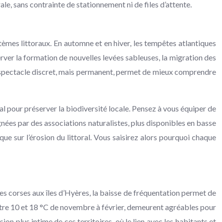
le, sans contrainte de stationnement ni de files d’attente.
tèmes littoraux. En automne et en hiver, les tempêtes atlantiques
ver la formation de nouvelles levées sableuses, la migration des
 Ce spectacle discret, mais permanent, permet de mieux comprendre
cial pour préserver la biodiversité locale. Pensez à vous équiper de
nées par des associations naturalistes, plus disponibles en basse
ue sur l’érosion du littoral. Vous saisirez alors pourquoi chaque
tes corses aux îles d’Hyères, la baisse de fréquentation permet de
entre 10 et 18 °C de novembre à février, demeurent agréables pour
n plus intime de ces territoires, où le lien avec les habitants et