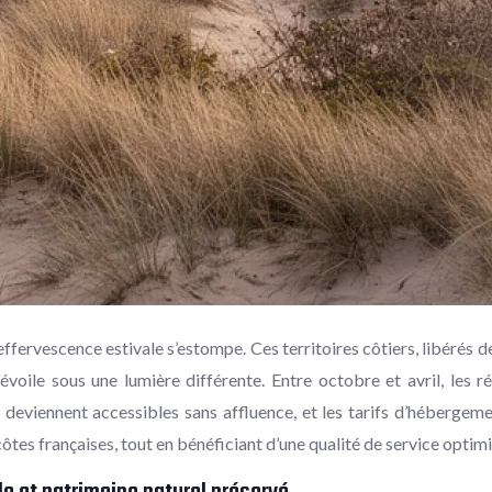
’effervescence estivale s’estompe. Ces territoires côtiers, libérés 
évoile sous une lumière différente. Entre octobre et avril, les r
née deviennent accessibles sans affluence, et les tarifs d’héberg
côtes françaises, tout en bénéficiant d’une qualité de service optim