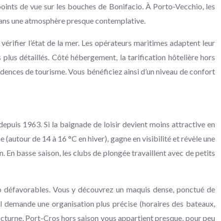
s points de vue sur les bouches de Bonifacio. À Porto-Vecchio, les
 dans une atmosphère presque contemplative.
vérifier l’état de la mer. Les opérateurs maritimes adaptent leur
 plus détaillés. Côté hébergement, la tarification hôtelière hors
sidences de tourisme. Vous bénéficiez ainsi d’un niveau de confort
epuis 1963. Si la baignade de loisir devient moins attractive en
e (autour de 14 à 16 °C en hiver), gagne en visibilité et révèle une
 En basse saison, les clubs de plongée travaillent avec de petits
téo défavorables. Vous y découvrez un maquis dense, ponctué de
el demande une organisation plus précise (horaires des bateaux,
nocturne, Port-Cros hors saison vous appartient presque, pour peu