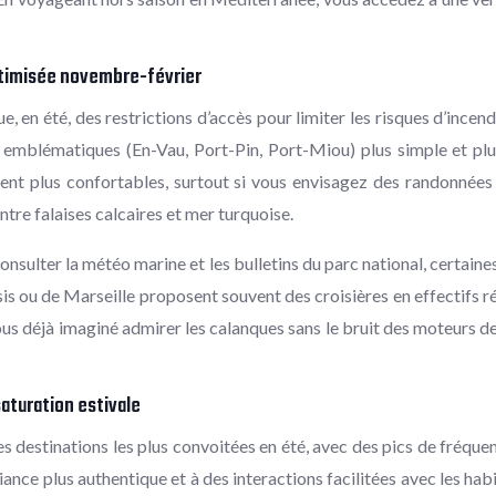
optimisée novembre-février
e, en été, des restrictions d’accès pour limiter les risques d’incen
s emblématiques (En-Vau, Port-Pin, Port-Miou) plus simple et plu
nt plus confortables, surtout si vous envisagez des randonnées 
ntre falaises calcaires et mer turquoise.
consulter la météo marine et les bulletins du parc national, certa
s ou de Marseille proposent souvent des croisières en effectifs r
ous déjà imaginé admirer les calanques sans le bruit des moteurs d
aturation estivale
destinations les plus convoitées en été, avec des pics de fréquent
nce plus authentique et à des interactions facilitées avec les habit