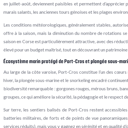
en juillet-août, deviennent paisibles et permettent d’apprécier p
marais salants, les anciennes tours génoises et les plages env
Les conditions météorologiques, généralement stables, autorisent
offre à la saison, mais la diminution du nombre de rotations se 
saison en Corse est particulièrement attractive, avec des réducti
élevé pour un budget maîtrisé, tout en découvrant un patrimoine 
Écosystème marin protégé de Port-Cros et plongée sous-mar
Au large de la côte varoise, Port-Cros constitue l’un des cœurs
hiver, la plongée sous-marine et le snorkeling encadré continuent d
biodiversité remarquable : gorgones rouges, mérous bruns, bancs 
groupes, ce qui améliore la sécurité, la pédagogie et le respect
Sur terre, les sentiers balisés de Port-Cros restent accessib
batteries militaires, de forts et de points de vue panoramique
services réduits), mais vous y gagnez en sérénité et en qualité 