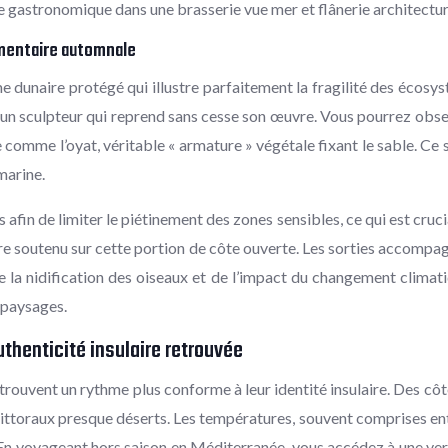
e gastronomique dans une brasserie vue mer et flânerie architectura
imentaire automnale
e dunaire protégé qui illustre parfaitement la fragilité des écosys
n sculpteur qui reprend sans cesse son œuvre. Vous pourrez obser
re comme l’oyat, véritable « armature » végétale fixant le sable.
marine.
s afin de limiter le piétinement des zones sensibles, ce qui est cru
e soutenu sur cette portion de côte ouverte. Les sorties accompag
e la nidification des oiseaux et de l’impact du changement climatiq
 paysages.
uthenticité insulaire retrouvée
trouvent un rythme plus conforme à leur identité insulaire. Des cô
s littoraux presque déserts. Les températures, souvent comprises 
En voyageant hors saison en Méditerranée, vous accédez à une versio