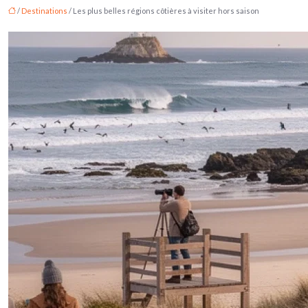
/
Destinations
/ Les plus belles régions côtières à visiter hors saison