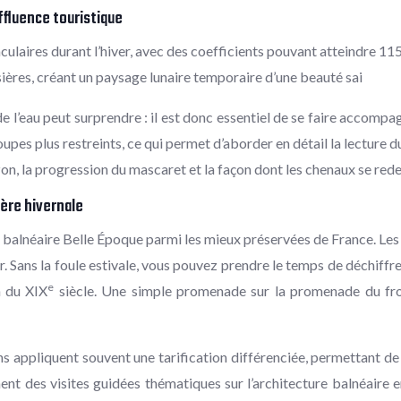
ffluence touristique
ulaires durant l’hiver, avec des coefficients pouvant atteindre 1
ères, créant un paysage lunaire temporaire d’une beauté sai
 l’eau peut surprendre : il est donc essentiel de se faire accompagn
es plus restreints, ce qui permet d’aborder en détail la lecture d
zon, la progression du mascaret et la façon dont les chenaux se redes
ière hivernale
 balnéaire Belle Époque parmi les mieux préservées de France. Les v
r. Sans la foule estivale, vous pouvez prendre le temps de déchif
e
n du XIX
siècle. Une simple promenade sur la promenade du fron
 appliquent souvent une tarification différenciée, permettant de
t des visites guidées thématiques sur l’architecture balnéaire en