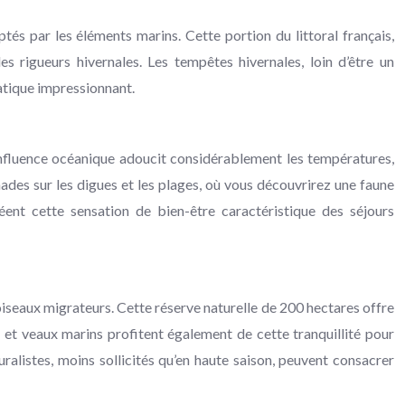
és par les éléments marins. Cette portion du littoral français,
s rigueurs hivernales. Les tempêtes hivernales, loin d’être un
uatique impressionnant.
’influence océanique adoucit considérablement les températures,
es sur les digues et les plages, où vous découvrirez une faune
éent cette sensation de bien-être caractéristique des séjours
oiseaux migrateurs. Cette réserve naturelle de 200 hectares offre
et veaux marins profitent également de cette tranquillité pour
uralistes, moins sollicités qu’en haute saison, peuvent consacrer