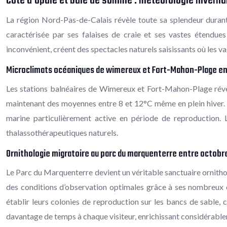
Côte d’opale et baie de somme : météorologie hivernal
La région Nord-Pas-de-Calais révèle toute sa splendeur durant 
caractérisée par ses falaises de craie et ses vastes étendues
inconvénient, créent des spectacles naturels saisissants où les 
Microclimats océaniques de wimereux et Fort-Mahon-Plage en
Les stations balnéaires de Wimereux et Fort-Mahon-Plage révèle
maintenant des moyennes entre 8 et 12°C même en plein hiver. 
marine particulièrement active en période de reproduction. L
thalassothérapeutiques naturels.
Ornithologie migratoire au parc du marquenterre entre octobr
Le Parc du Marquenterre devient un véritable sanctuaire ornithol
des conditions d’observation optimales grâce à ses nombreux o
établir leurs colonies de reproduction sur les bancs de sable, c
davantage de temps à chaque visiteur, enrichissant considérable