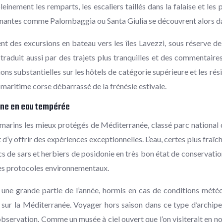
leinement les remparts, les escaliers taillés dans la falaise et le
ironnantes comme Palombaggia ou Santa Giulia se découvrent alors
 des excursions en bateau vers les îles Lavezzi, sous réserve de 
traduit aussi par des trajets plus tranquilles et des commentaires
ons substantielles sur les hôtels de catégorie supérieure et les ré
maritime corse débarrassé de la frénésie estivale.
ine en eau tempérée
 marins les mieux protégés de Méditerranée, classé parc national d
’y offrir des expériences exceptionnelles. L’eau, certes plus fraîch
de sars et herbiers de posidonie en très bon état de conservation.
 des protocoles environnementaux.
les une grande partie de l’année, hormis en cas de conditions mé
s sur la Méditerranée. Voyager hors saison dans ce type d’archip
d’observation. Comme un musée à ciel ouvert que l’on visiterait en 