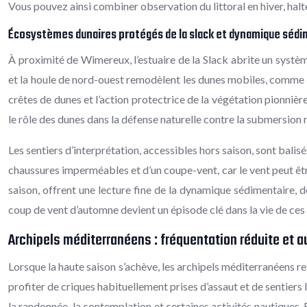
Vous pouvez ainsi combiner observation du littoral en hiver, halt
Écosystèmes dunaires protégés de la slack et dynamique séd
À proximité de Wimereux, l’estuaire de la Slack abrite un systèm
et la houle de nord-ouest remodèlent les dunes mobiles, comme u
crêtes de dunes et l’action protectrice de la végétation pionniè
le rôle des dunes dans la défense naturelle contre la submersion 
Les sentiers d’interprétation, accessibles hors saison, sont balisé
chaussures imperméables et d’un coupe-vent, car le vent peut êtr
saison, offrent une lecture fine de la dynamique sédimentaire, d
coup de vent d’automne devient un épisode clé dans la vie de ces
Archipels méditerranéens : fréquentation réduite et a
Lorsque la haute saison s’achève, les archipels méditerranéens re
profiter de criques habituellement prises d’assaut et de sentier
la randonnée, la contemplation et certaines activités nautiques. 