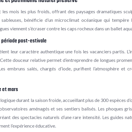
e et patrimoine naturel préservé
les mois les plus froids, offrant des paysages dramatiques sculpt
 sableuses, bénéficie d’un microclimat océanique qui tempère le
vagues viennent s’écraser contre les caps rocheux dans un ballet aq
 période post-estivale
nt leur caractère authentique une fois les vacanciers partis. L
Cette douceur relative permet d’entreprendre de longues promenad
es embruns salés, chargés d’iode, purifient l’atmosphère et cr
e et mars
ogique durant la saison froide, accueillant plus de 300 espèces d’
bservatoires aménagés et ses sentiers balisés. Les phoques gris 
réant des spectacles naturels d’une rare intensité. Les guides nat
ment l’expérience éducative.