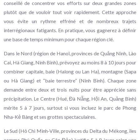
conseillé de concentrer vos efforts sur deux grandes zones
plutôt que de vouloir tout voir rapidement. Cette approche
vous évite un rythme effréné et de nombreux trajets
interrégionaux fatigants. En pratique, vous gagnerez à définir
une base de temps minimum pour chaque région clé.
Dans le Nord (région de Hanoï, provinces de Quảng Ninh, Lào
Cai, Hà Giang, Ninh Bình), prévoyez au moins 8 à 10 jours pour
combiner capitale, baie (Halong ou Lan Ha), montagne (Sapa
ou Hà Giang) et “baie terrestre” (Ninh Bình). Chaque zone
demande entre deux et trois nuits pour être appréciée sans
précipitation. Le Centre (Hué, Đà Nẵng, Hội An, Quảng Bình)
mérite 5 à 7 jours, surtout si vous incluez le parc de Phong
Nha-Kẻ Bàng et ses grottes spectaculaires.
Le Sud (Hô Chi Minh-Ville, provinces du Delta du Mékong, îles
comme Phú Quốc ou Côn Đảo) justifie 5 à 8 jours selon vos