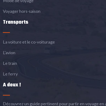
Mode de voyage
Voyager hors-saison
Transports
La voiture et le co-voiturage
L’avion
Le train
Le ferry
A deux !
Découvrez un guide pertinent pour partir en voyage en a