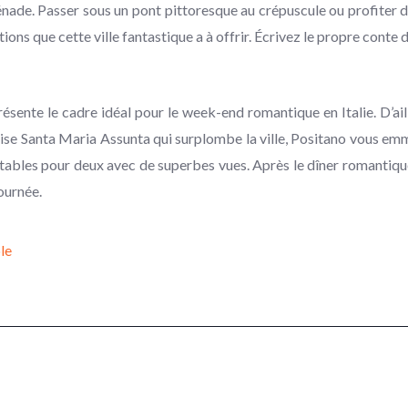
rénade. Passer sous un pont pittoresque au crépuscule ou profiter
ions que cette ville fantastique a à offrir. Écrivez le propre conte
résente le cadre idéal pour le week-end romantique en Italie. D’ai
ise Santa Maria Assunta qui surplombe la ville, Positano vous emm
s tables pour deux avec de superbes vues. Après le dîner romantiq
journée.
le