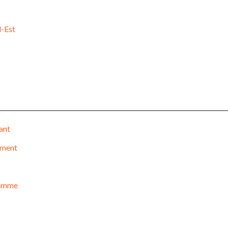
d-Est
ant
ement
flamme