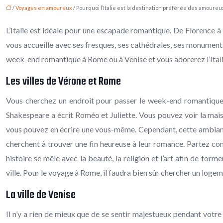
/
Voyages en amoureux
/ Pourquoi l’Italie est la destination préférée des amoureux
L’Italie est idéale pour une escapade romantique. De Florence à 
vous accueille avec ses fresques, ses cathédrales, ses monuments
week-end romantique à Rome ou à Venise et vous adorerez l’Itali
Les villes de Vérone et Rome
Vous cherchez un endroit pour passer le week-end romantique e
Shakespeare a écrit Roméo et Juliette. Vous pouvez voir la maison
vous pouvez en écrire une vous-même. Cependant, cette ambiance 
cherchent à trouver une fin heureuse à leur romance. Partez com
histoire se mêle avec la beauté, la religion et l’art afin de for
ville. Pour le voyage à Rome, il faudra bien sûr chercher un logem
La ville de Venise
Il n’y a rien de mieux que de se sentir majestueux pendant votre