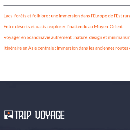
Lacs, forêts et folklore : une immersion dans l’Europe de l’Est rur
Entre déserts et oasis : explorer l’inattendu au Moyen-Orient
Voyager en Scandinavie autrement : nature, design et minimalis
Itinéraire en Asie centrale : immersion dans les anciennes routes 