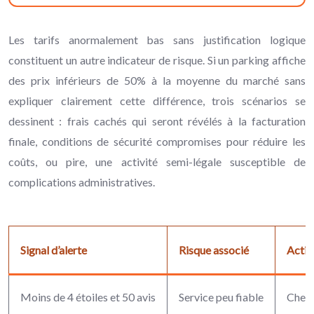
Les tarifs anormalement bas sans justification logique
constituent un autre indicateur de risque. Si un parking affiche
des prix inférieurs de 50% à la moyenne du marché sans
expliquer clairement cette différence, trois scénarios se
dessinent : frais cachés qui seront révélés à la facturation
finale, conditions de sécurité compromises pour réduire les
coûts, ou pire, une activité semi-légale susceptible de
complications administratives.
Signal d’alerte
Risque associé
Acti
Moins de 4 étoiles et 50 avis
Service peu fiable
Cherc